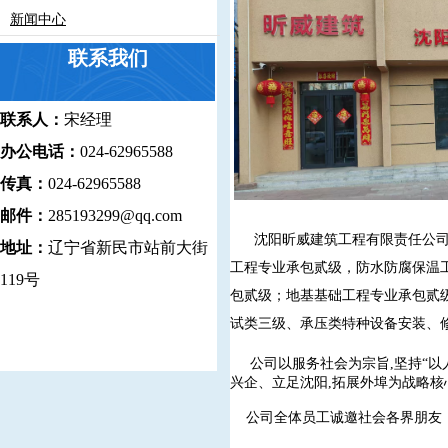
新闻中心
联系我们
联系人：
宋经理
办公电话：
024-62965588
传真：
024-62965588
邮件：
285193299@qq.com
沈阳昕威建筑工程有限责任公司
地址：
辽宁省新民市站前大街
工程专业承包贰级，防水防腐保温
119号
包贰级；地基基础工程专业承包贰
试类三
级、承压类特种设备安装、
公司以服务社会为宗旨
,坚持“
兴企、立足沈阳,拓展外埠为战略核
公司全体员工诚邀社会各界朋友：