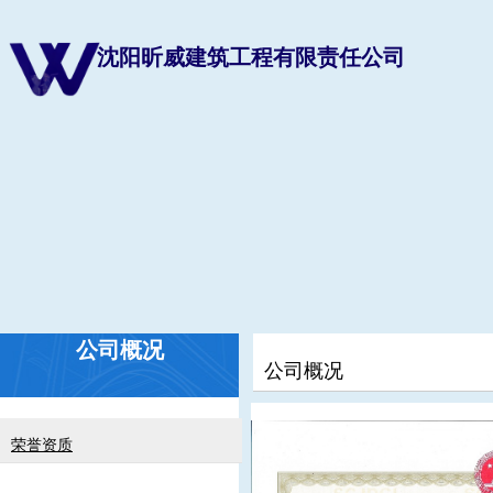
沈阳昕威建筑工程有限责任公司
公司概况
公司概况
荣誉资质